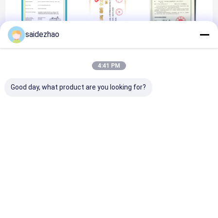
saidezhao
CE certification
High-tech
Utility Model
Enterprise
Invention Patent
Certificate
Certificate
4:41 PM
Good day, what product are you looking for?
Utility Model
Utility Model
Invention Patent
Invention Patent
Certificate
Certificate
होम
हमारे बारे में
हमसे संपर्क करें
Desktop Site