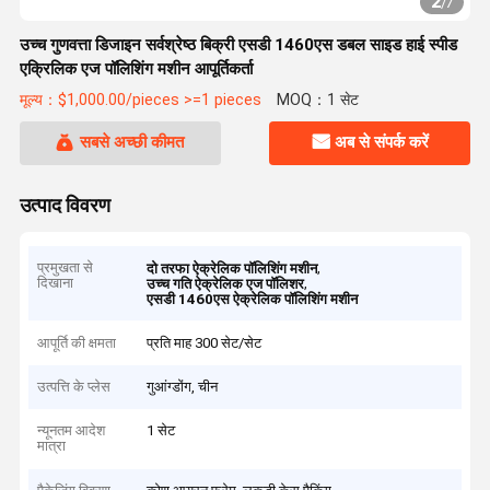
2
/
7
उच्च गुणवत्ता डिजाइन सर्वश्रेष्ठ बिक्री एसडी 1460एस डबल साइड हाई स्पीड
एक्रिलिक एज पॉलिशिंग मशीन आपूर्तिकर्ता
मूल्य：$1,000.00/pieces >=1 pieces
MOQ：1 सेट
सबसे अच्छी कीमत
अब से संपर्क करें
उत्पाद विवरण
प्रमुखता से
,
दो तरफा ऐक्रेलिक पॉलिशिंग मशीन
दिखाना
,
उच्च गति ऐक्रेलिक एज पॉलिशर
एसडी 1460एस ऐक्रेलिक पॉलिशिंग मशीन
आपूर्ति की क्षमता
प्रति माह 300 सेट/सेट
उत्पत्ति के प्लेस
गुआंग्डोंग, चीन
न्यूनतम आदेश
1 सेट
मात्रा