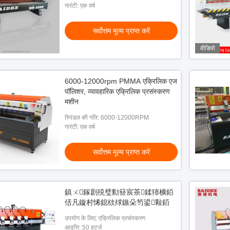
गारंटी: एक वर्ष
सर्वोत्तम मूल्य प्राप्त करें
वीडियो
6000-12000rpm PMMA एक्रिलिक एज
पॉलिशर, व्यावहारिक एक्रिलिक प्रसंस्करण
मशीन
स्पिंडल की गति: 6000-12000RPM
गारंटी: एक वर्ष
सर्वोत्तम मूल्य प्राप्त करें
鎮ㄨ鎵剧殑璧勬簮宸茶鍒犻櫎銆
佸凡鏇村悕鎴栨殏鏃朵笉鍙敤銆
उपयोग के लिए: एक्रिलिक प्रसंस्करण
आवृत्ति: 50 हर्ट्ज