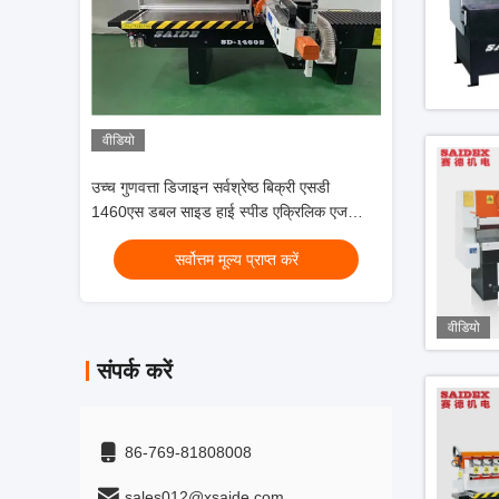
वीडियो
वीडियो
्री एसडी
उच्च गुणवत्ता डिजाइन सर्वश्रेष्ठ बिक्री एसडी
उच्च गुणवत्ता डिजाइन 
्रिलिक एज
1460एस डबल साइड हाई स्पीड एक्रिलिक एज
1460एस डबल साइड ह
पॉलिशिंग मशीन आपूर्तिकर्ता
पॉलिशिंग मशीन आपूर्ति
ें
सर्वोत्तम मूल्य प्राप्त करें
सर्वोत्
वीडियो
संपर्क करें
86-769-81808008
sales012@xsaide.com