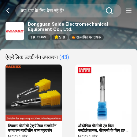
Dongguan Saide Electromechanical
Equipment Co., Ltd.
19
5.0
सत्यापित प्रदायक
YEARS
ऐक्रेलिक उत्कीर्णन उपकरण
(43)
टिकाऊ पीसीडी ऐक्रेलिक उत्कीर्णन
औद्योगिक पीसीडी एंड मिल
उपकरण मल्टीसीन उच्च प्रदर्शन
मल्टीफ़ंक्शनल, वीएमसी के लिए हल्के
उत्कीर्णन उपकरण
MOQ:
1 सेट
MOQ:
1 सेट