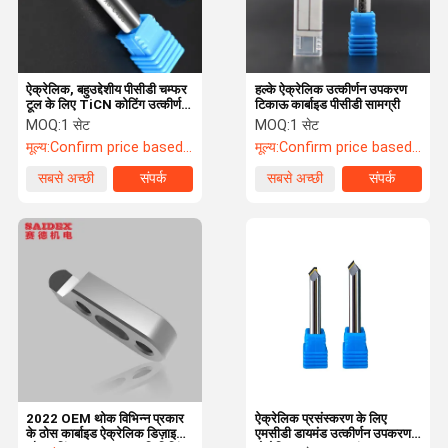
ऐक्रेलिक, बहुउद्देशीय पीसीडी चम्फर
हल्के ऐक्रेलिक उत्कीर्णन उपकरण
टूल के लिए TiCN कोटिंग उत्कीर्णन
टिकाऊ कार्बाइड पीसीडी सामग्री
उपकरण
MOQ:
1 सेट
MOQ:
1 सेट
मूल्य:
Confirm price based on product
मूल्य:
Confirm price based on product
सबसे अच्छी
संपर्क
सबसे अच्छी
संपर्क
कीमत
कीमत
घर
उत्पाद
हमारे बारे में
कारखाने का दौरा
2022 OEM थोक विभिन्न प्रकार
ऐक्रेलिक प्रसंस्करण के लिए
के ठोस कार्बाइड ऐक्रेलिक डिज़ाइन
एमसीडी डायमंड उत्कीर्णन उपकरण |