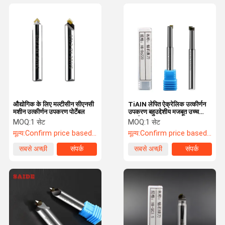
औद्योगिक के लिए मल्टीसीन सीएनसी
TiAIN लेपित ऐक्रेलिक उत्कीर्णन
मशीन उत्कीर्णन उपकरण पोर्टेबल
उपकरण बहुउद्देशीय मजबूत उच्च
स्थायित्व
MOQ:
1 सेट
MOQ:
1 सेट
मूल्य:
Confirm price based on product
मूल्य:
Confirm price based on product
सबसे अच्छी
संपर्क
सबसे अच्छी
संपर्क
कीमत
कीमत