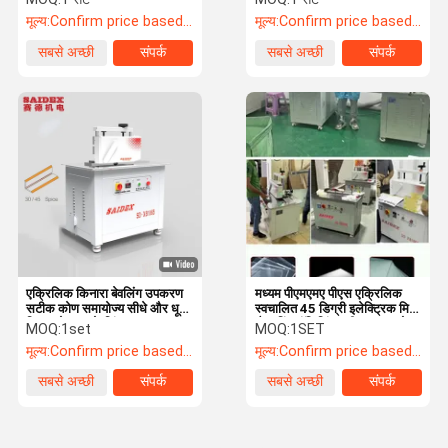
मूल्य:
Confirm price based on product
मूल्य:
Confirm price based on product
सबसे अच्छी
संपर्क
सबसे अच्छी
संपर्क
कीमत
कीमत
एक्रिलिक किनारा बेवलिंग उपकरण
मध्यम पीएमएमए पीएस एक्रिलिक
सटीक कोण समायोज्य सीधे और धूल
स्वचालित 45 डिग्री इलेक्ट्रिक मिनी
निकालने वाला बेवलिंग
चैम्फरिंग पॉलिशिंग मशीन 3KW मोटर
MOQ:
1set
MOQ:
1SET
पावर के साथ
मूल्य:
Confirm price based on product
मूल्य:
Confirm price based on product
सबसे अच्छी
संपर्क
सबसे अच्छी
संपर्क
कीमत
कीमत