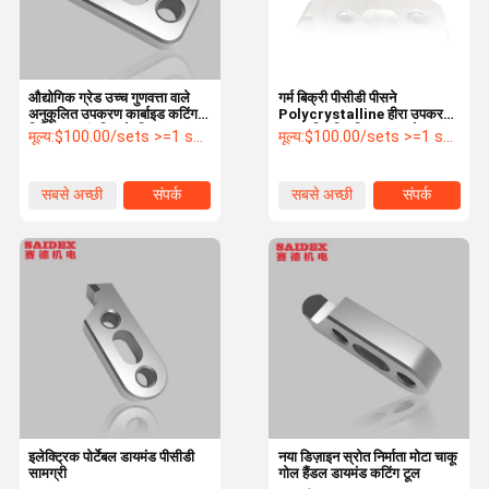
औद्योगिक ग्रेड उच्च गुणवत्ता वाले
गर्म बिक्री पीसीडी पीसने
अनुकूलित उपकरण कार्बाइड कटिंग
Polycrystalline हीरा उपकरण
मिलिंग टूल एंडमिल के लिए
उच्च गति एक्रिलिक चमकाने चाकू
मूल्य:
$100.00/sets >=1 sets
मूल्य:
$100.00/sets >=1 sets
स्टॉक में बिक्री के लिए
सबसे अच्छी
संपर्क
सबसे अच्छी
संपर्क
कीमत
कीमत
घर
उत्पाद
हमारे बारे में
कारखाने का दौरा
इलेक्ट्रिक पोर्टेबल डायमंड पीसीडी
नया डिज़ाइन स्रोत निर्माता मोटा चाकू
सामग्री
गोल हैंडल डायमंड कटिंग टूल