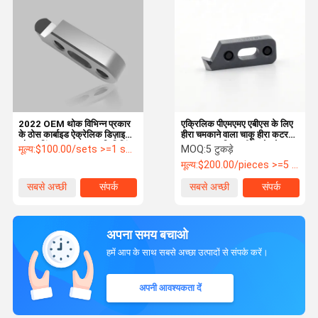
2022 OEM थोक विभिन्न प्रकार
एक्रिलिक पीएमएमए एबीएस के लिए
के ठोस कार्बाइड ऐक्रेलिक डिज़ाइन
हीरा चमकाने वाला चाकू हीरा कटर
और कटिंग टूल PCD रफ फिनिशिंग
OEM अनुकूलित स्टील स्टेनलेस
मूल्य:
$100.00/sets >=1 sets
MOQ:
5 टुकड़े
टूल ऐक्रेलिक के लिए
एकल क्रिस्टल कटर
मूल्य:
$200.00/pieces >=5 pieces
सबसे अच्छी
संपर्क
सबसे अच्छी
संपर्क
कीमत
कीमत
अपना समय बचाओ
हमें आप के साथ सबसे अच्छा उत्पादों से संपर्क करें।
अपनी आवश्यकता दें