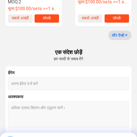
MOQ:
2
मूल्य:
$100.00/sets >=1 sets
मूल्य:
$100.00/sets >=1 sets
गुणवत्ता नियंत्रण
उद्धरण मांगें
VR SHOW
सबसे अच्छी
संपर्क
सबसे अच्छी
संपर्क
कीमत
कीमत
एक्रिलिक मशीन
और देखो
एक्रिलिक एज पॉलिशर
एक संदेश छोड़ें
हम जल्दी से जवाब देंगे
ऐक्रेलिक काटने की मशीन
ईमेल
बेंच बफर पॉलिशर
ऐक्रेलिक ट्रिमिंग मशीन
आवश्यकता
ऐक्रेलिक चम्फरिंग मशीन
एक्रिलिक बेवलिंग मशीन
ऐक्रेलिक पॉलिशिंग मशीन