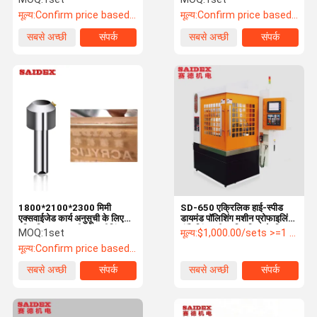
24000rpm अधिकतम स्पिंडल
मूल्य:
Confirm price based on product
मूल्य:
Confirm price based on product
गति
सबसे अच्छी
संपर्क
सबसे अच्छी
संपर्क
कीमत
कीमत
1800*2100*2300 मिमी
SD-650 एक्रिलिक हाई-स्पीड
एक्सवाईजेड कार्य अनुसूची के लिए
डायमंड पॉलिशिंग मशीन प्रोफाइलिंग
एक्रिलिक कम्प्यूटरीकृत मशीनिंग
पॉलिशिंग मशीन एक्रिलिक के लिए
MOQ:
1set
मूल्य:
$1,000.00/sets >=1 sets
सिस्टम 600 मिमी*500 मिमी*280
मूल्य:
Confirm price based on product
मिमी
सबसे अच्छी
संपर्क
सबसे अच्छी
संपर्क
कीमत
कीमत