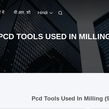
 में
वी.आर. शो
Hindi
PCD TOOLS USED IN MILLIN
Pcd Tools Used In Milling (